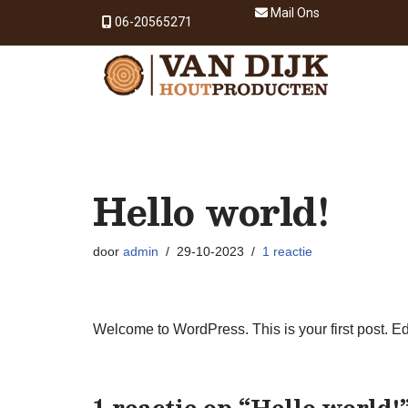
Mail Ons
06-20565271
Ga
naar
de
inhoud
Hello world!
door
admin
29-10-2023
1 reactie
Welcome to WordPress. This is your first post. Edit 
1 reactie op “Hello world!