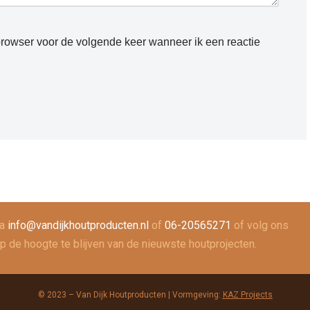
browser voor de volgende keer wanneer ik een reactie
ia
info@vandijkhoutproducten.nl
of
06-20565271
of volg ons
 de hoogte te blijven van de nieuwste houtprojecten.
© 2023 – Van Dijk Houtproducten | Vormgeving:
KAZ Projects